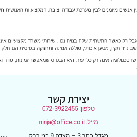
אנשים מיומנים לבין מערכת עבודה יציבה. המקצועיות האנושית חש
בל רק כאשר התשתית שלה בנויה נכון. שירותי משרד מקצועיים אינם
ב נייד תקין, מטען איכותי, סוללה אמינה ותחזוקה בסיסית הם חלק 
הטכנולוגיה אינה רק כלי עזר. היא הבסיס שמאפשר זמינות, סדר ואמ
יצירת קשר
טלפון: 072-3922455
מייל: ninja@office.co.il
מגדל בסר 3 – מצדה 9 בני ברק