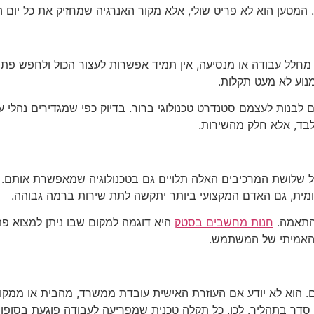
 המטען הוא לא פריט שולי, אלא מקור האנרגיה שמחזיק את כל יום ה
חלל עבודה או מנסיעה, אין תמיד אפשרות לעצור הכול ולחפש פתרון
למנוע לא מעט תקלות.
לבנות לעצמם סטנדרט טכנולוגי ברור. בדיוק כפי שמגדירים נהלי עבו
לבד, אלא חלק מהשירות.
 אבל שלושת המרכיבים האלה תלויים גם בטכנולוגיה שמאפשרת אותם
יומית, גם האדם המקצועי ביותר יתקשה לתת שירות ברמה גבוהה.
 התאמה.
חנות מחשבים בסטק
היא דוגמה למקום שבו ניתן למצוא פת
ך האמיתי של המשתמש.
 הוא לא יודע אם העוזרת האישית עובדת ממשרד, מהבית או ממקום
סדר בתהליך. לכן, כל תקלה טכנית שמפריעה לעבודה פוגעת בסופו ש