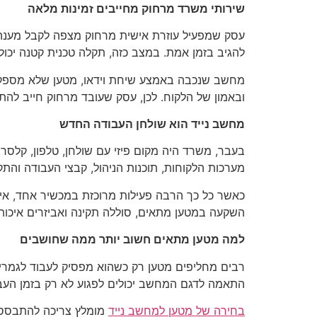
שירותי משרד מרחוק מחייבים זמינות מלאה
עסק שמפעיל עוזרת אישית מרחוק מצפה לקבל מענה מה
להגיב בזמן אמת. במצב כזה, תקלה טכנית קטנה יכול
מחשב שנכבה באמצע שיחת וידאו, מטען שלא מספק טע
ובאמון של הלקוח. לכן, עסק שעובד מרחוק חייב לה
מחשב נייד הוא שולחן העבודה החדש
בעבר, משרד היה מקום פיזי עם שולחן, טלפון, קלסרי
מערכות הלקוחות, תוכנות הניהול, קבצי העבודה והת
כאשר כל כך הרבה פעילות מרוכזת במכשיר אחד, אין מק
השקעה במטען מתאים, סוללה תקינה ואביזרים איכותי
למה מטען מתאים חשוב יותר ממה שחושבים
רבים מחליפים מטען רק כשהוא מפסיק לעבוד לגמרי. ב
התאמה לדגם המחשב יכולים לפגוע לא רק בזמן העב
בחירה של מטען למחשב נייד
מומלץ צריכה להתבסס ע