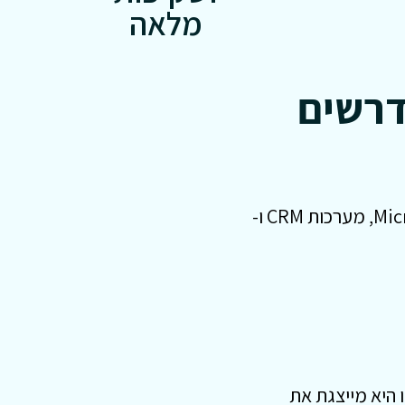
מלאה
דרשים
מיומנויות טכנולוגיות ושימוש בתוכנות משרדיות (כגון Microsoft Office, Outlook, מערכות CRM ו-
היא מייצגת את