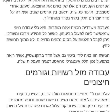
יזמים רבים נוטים להתמקד בהחלטות הגדולות, אך לעיתים דווקא
הפרטים הקטנים הם אלו שקובעים את התוצאה. מעקב אחרי
מסמכים, תיעוד פגישות, תיאום בין גורמים שונים ושמירה על
סדר יומי הם חלק בלתי נפרד מהתהליך.
מערכת משרדית חכמה אינה מותרות. היא כלי עבודה חיוני
שמאפשר ליזם לפעול בביטחון. כאשר כל המידע מרוכז ומעודכן,
ניתן לקבל החלטות על בסיס נתונים מדויקים ולא מתוך תחושת
לחץ.
הגישה הזו באה לידי ביטוי גם אצל הדר ברוקנשטיין, אשר רואה
בתפעול נכון חלק אינטגרלי מהאסטרטגיה העסקית שלה.
עבודה מול רשויות וגורמים
חיצוניים
עולם הנדל״ן מחייב התנהלות מול רשויות, יועצים, בנקים
ומשקיעים. כל אחד מהם מציב דרישות שונות ודורש מסמכים
מדויקים בזמן הנכון. עיכוב קטן עלול לגרום לשרשרת של דחיות
ולהשפיע על כל הפרויקט.