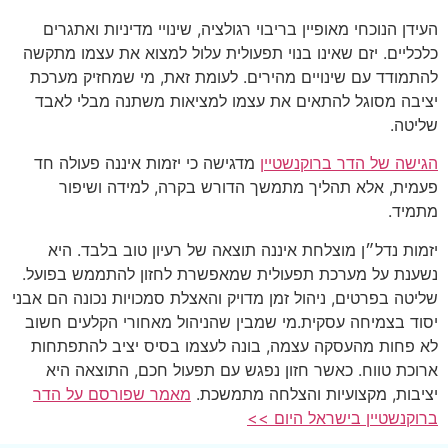
העידן הנוכחי מאופיין בריבוי רגולציה, שינויי מדיניות ואתגרים
כלכליים. יזם שאינו בנוי תפעולית עלול למצוא את עצמו מתקשה
להתמודד עם שינויים מהירים. לעומת זאת, מי שמחזיק מערכת
יציבה מסוגל להתאים את עצמו למציאות משתנה מבלי לאבד
שליטה.
הגישה של הדר ברוקנשטיין
מדגישה כי יזמות איננה פעולה חד
פעמית, אלא תהליך מתמשך הדורש בקרה, למידה ושיפור
מתמיד.
יזמות נדל״ן מוצלחת איננה תוצאה של רעיון טוב בלבד. היא
נשענת על מערכת תפעולית שמאפשרת לחזון להתממש בפועל.
שליטה בפרטים, ניהול זמן מדויק והאצלת סמכויות נכונה הם אבני
יסוד בצמיחה עסקית.מי שמבין שהניהול מאחורי הקלעים חשוב
לא פחות מהעסקה עצמה, בונה לעצמו בסיס יציב להתפתחות
ארוכת טווח. כאשר חזון נפגש עם תפעול חכם, התוצאה היא
יציבות, מקצועיות והצלחה מתמשכת.
מאמר שפורסם על הדר
ברוקנשטיין בישראל היום >>