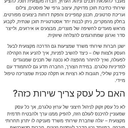
מעבר להעלאת תכנים וניהול הערוץ, חברה מקצועית תוכל להציע
שירותי כתיבת תוכן מדויקת, עיצוב גרפי של פוסטים, צילום
ועריכת סרטונים, תכנון קמפיינים והפקת דוחות ביצועים מפורטים.
בחלק מהמקרים, ניתן לבנות יחד אסטרטגיית תוכן שנתית, לקבוע
מראש מועדים לחשיפה של מוצרים, מבצעים או אירועים, ולייצר
סדר וארגון שמתורגמים להצלחה שיווקית.
ישנן חברות שירותי משרד שמציעות גם הדרכה מקצועית לבעל
העסק ולצוות שלו – כיצד להשיב לפניות, איך להניע את הקהילה
לפעולה, ואיך להיזהר מהפצה לא נכונה של תכנים שמנוגדים
למדיניות טלגרם. במידת הצורך, החברה תדע גם להתמודד עם
פידבק שלילי, תגובות לא רצויות או תקלה טכנית שמצריכה טיפול
מיידי.
האם כל עסק צריך שירות כזה?
לא כל עסק זקוק לניהול חיצוני של ערוץ טלגרם, אך כל עסק
שמעוניין להיכנס לעולם הזה, להפיק ממנו ערך ולהבטיח תדמית
מקצועית – יגלה שחברת שירותי משרד מעניקה לו יתרון תחרותי
מובהק. במיוחד נכון הדבר לעסקים קטנים, חברות סטארטאפ,