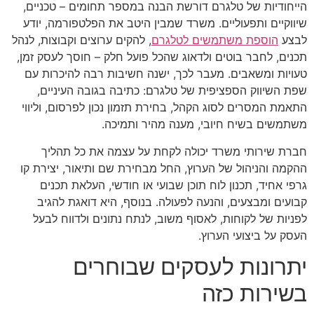
הייחודיות של טלגרם דורשת הבנה במספר תחומים – טכניים,
שיווקיים ותפעוליים. משרד שמבין היטב את הפלטפורמה, יודע
לבצע
הוספת משתמשים לטלגרם
, להקים ערוצים וקבוצות, לנהל
תכנים, לחבר בוטים ולדאוג שהכל פועל חלק – חוסך לעסק זמן,
טעויות ומשאבים. מעבר לכך, ישנה חשיבות רבה להיכרות עם
שפת השיווק הספציפית של טלגרם: כתיבה בגובה העיניים,
התאמת המסרים לסוג הקהל, בחירת תזמון נכון לפרסום, וליווי
משתמשים בשיח חיובי, מענה מהיר ותמיכה.
חברת שירותי משרד יכולה לקחת על עצמה את כל תהליך
ההקמה והניהול של הערוץ, החל מבחירת שם ותיאור, יצירת קו
גרפי אחיד, תכנון לוח תוכן שבועי או חודשי, העלאת תכנים
קבועים ומבצעים, והנעה לפעולה. בנוסף, היא דואגת להגיב
לפניות של לקוחות, לאסוף משוב, לנתח נתונים ולדווח לבעל
העסק על ביצועי הערוץ.
יתרונות לעסקים שבוחרים
בשירות כזה